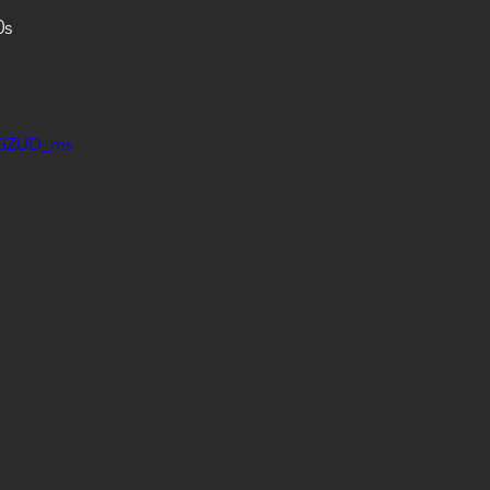
0s
w5GZUD_ms