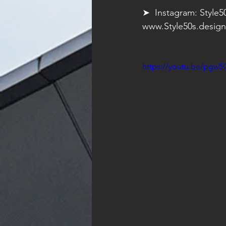
➤  Instagram: Style5
www.Style50s.design
https://youtu.be/pg