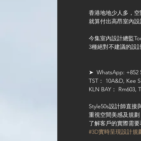
香港地地少人多，空
就算付出高昂室內設
今集室內設計總監To
3種絕對不建議的設
➤  WhatsApp: +852 
TST： 10A&D, Kee Sh
KLN BAY： Rm603, Te
Style50s設計師
重視空間美感及規劃
了解客戶的實際需要
#3D實時呈現設計規