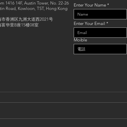
m 1416 14F, Austin Tower, No. 22-26
Enter Your Name
tin Road, Kowloon, TST, Hong Kong
海市香洲区九洲大道西2021号
Enter Your Email
富华里B座15楼08室
Moible