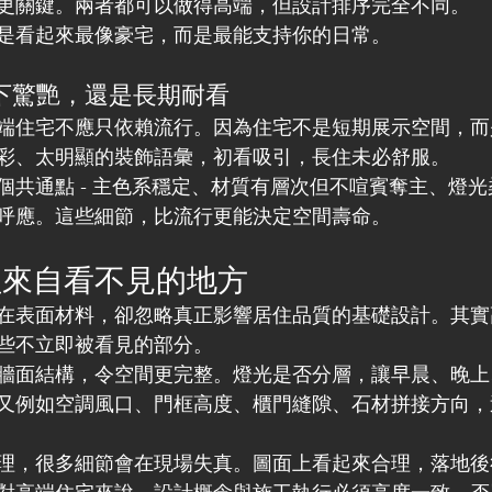
更關鍵。兩者都可以做得高端，但設計排序完全不同。
是看起來最像豪宅，而是最能支持你的日常。
當下驚艷，還是長期耐看
端住宅不應只依賴流行。因為住宅不是短期展示空間，而
彩、太明顯的裝飾語彙，初看吸引，長住未必舒服。
個共通點 - 主色系穩定、材質有層次但不喧賓奪主、燈
呼應。這些細節，比流行更能決定空間壽命。
往來自看不見的地方
在表面材料，卻忽略真正影響居住品質的基礎設計。其實
些不立即被看見的部分。
牆面結構，令空間更完整。燈光是否分層，讓早晨、晚上
又例如空調風口、門框高度、櫃門縫隙、石材拼接方向，
理，很多細節會在現場失真。圖面上看起來合理，落地後