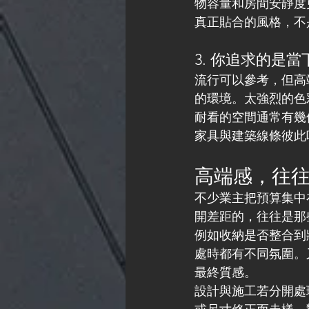
物容量和房間安靜度
真正貼合的風格，不
3. 你追求的是
流行可以參考，但高
的環境。太強烈的色
耐看的空間通常有幾
家具與建築線條彼此
高端感，往
不少業主把預算集中
開差距的，往往是那
例如收納是否整合到
處時都有不同氛圍。
最終質感。
設計與施工若分開處