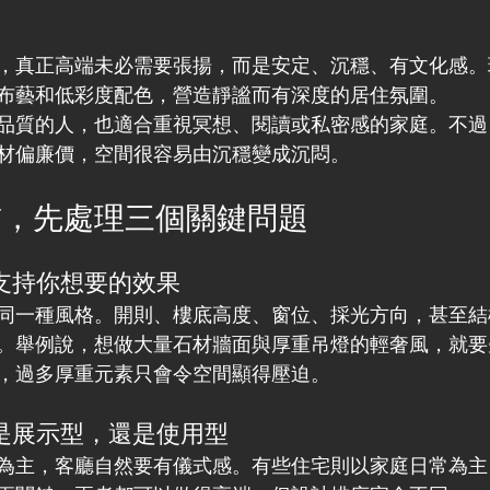
，真正高端未必需要張揚，而是安定、沉穩、有文化感。
布藝和低彩度配色，營造靜謐而有深度的居住氛圍。
品質的人，也適合重視冥想、閱讀或私密感的家庭。不過
材偏廉價，空間很容易由沉穩變成沉悶。
前，先處理三個關鍵問題
否支持你想要的效果
同一種風格。開則、樓底高度、窗位、採光方向，甚至結
。舉例說，想做大量石材牆面與厚重吊燈的輕奢風，就要
，過多厚重元素只會令空間顯得壓迫。
奏是展示型，還是使用型
為主，客廳自然要有儀式感。有些住宅則以家庭日常為主