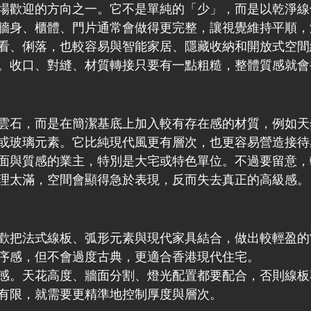
場歡迎的方向之一。它不是單純的「少」，而是以乾淨線
牆身、櫃體、門片通常會做得更完整，讓視覺維持平順，
看、俐落，也較容易與智能家居、隱藏收納和開放式空間
。收口、對縫、材質轉接只要有一點粗糙，整體質感就會
雲石，而是在簡潔基底上加入較有存在感的材質，例如天
或玻璃元素。它比純現代風更有層次，也更容易營造接待
面與質感的業主，特別是大宅或特色單位。不過要留意，
理太滿，空間會顯得急於表現，反而失去真正的高級感。
歡把法式線板、弧形元素與現代家具結合，做出較輕盈的
序感，但不會過度古典，更適合香港現代住宅。
感。天花高度、牆面分割、燈光配置都要配合，否則線板
有限，就需要更精準地控制厚度與層次。