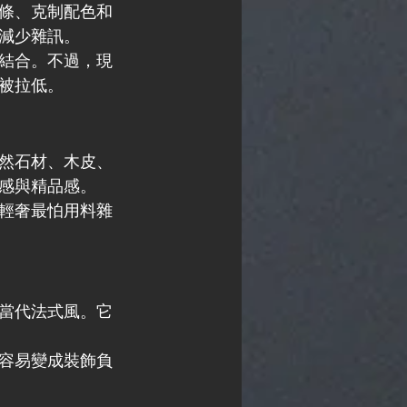
條、克制配色和
減少雜訊。
結合。不過，現
被拉低。
然石材、木皮、
感與精品感。
輕奢最怕用料雜
當代法式風。它
容易變成裝飾負