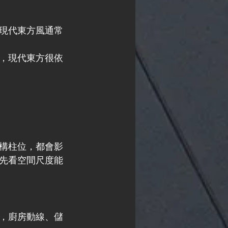
現代東方風通常
，現代東方很依
構柱位，都會影
先看空間尺度能
，廚房動線、儲