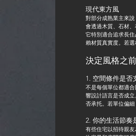
現代東方風
對部分成熟業主來說
會透過木質、石材、
它特別適合追求長住
賴材質真實度。若選
決定風格之
1. 空間條件是
不是每個單位都適合
響設計語言是否成立
否承托。若單位偏細
2. 你的生活節
有些住宅以招待親友