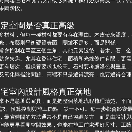
對高端住宅來說，設計概念與施工執行必須高度一致，否
果圖階段。
決定空間是否真正高級
多材料，但每一種材料都要有存在理由。木皮帶來溫度，
條，布藝則平衡硬質表面。關鍵不是多，而是關係。
常會控制在兩至三個主角，其他元素退後。若木、石、金
就會失焦。尤其在香港住宅，面積和光線條件有限，更需
更有層次，但保養要求也較高。石材要考慮滲色與重量，
及氧化與指紋問題。高端不只是選得漂亮，也要選得合理
住宅室內設計風格真正落地
來不是急著選家具，而是把整個落地流程梳理清楚。平面
確認、預算控制與施工節點，缺一不可。每一步都會影響
，最省時間的方法通常不是自己協調多方，而是由設計與
但能更早看見空間效果，也能在施工前處理好尺寸、工藝