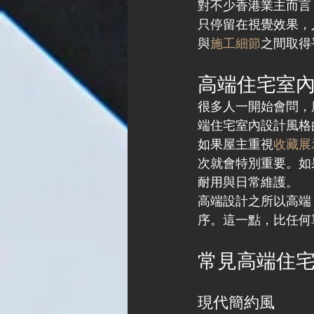
對不少香港業主而言
只停留在視覺效果，
與
施工細節
之間取得
高端住宅室
很多人一開始會問，
端住宅室內設計風格
如果屋主重視
收藏展
次就會特別重要。如
耐用與日常維護。
高端設計之所以高端
序。這一點，比任何
常見高端住
現代簡約風