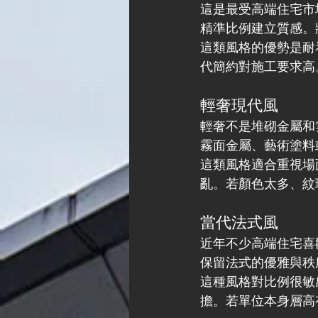
這是最受高端住宅市
精準比例建立質感。
這類風格的優勢是耐
代簡約對施工要求高
輕奢現代風
輕奢不是堆砌金屬和
霧面金屬、藝術塗料
這類風格適合重視場
亂。若顏色太多、紋
當代法式風
近年不少高端住宅喜
保留法式的優雅與秩
這種風格對比例很敏
擔。若單位本身層高