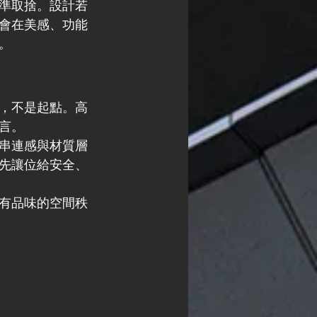
準取捨。設計若
會在美感、功能
。
，不是起點。高
言。
串連感與材質層
先讓位給安全、
有品味的空間秩