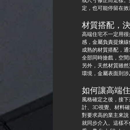
或尺寸修正而走樣。
定，也可能停留在效
材質搭配，
高端住宅不一定用很
感，金屬負責提煉線
成熟的材質搭配，通
全部同時搶戲，空間
另外，天然材質雖然
環境，金屬表面則涉
如何讓高端
風格確定之後，接下
計、3D視覺、材料
對要求高的業主來說
就同步介入。這樣不