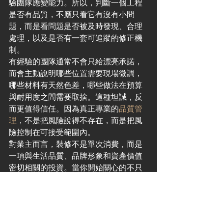
驗團隊應變能力。所以，判斷一個工程
是否有品質，不應只看它有沒有小問
題，而是看問題是否被及時發現、合理
處理，以及是否有一套可追蹤的修正機
制。
有經驗的團隊通常不會只給漂亮承諾，
而會主動說明哪些位置需要現場微調，
哪些材料有天然色差，哪些做法在預算
與耐用度之間需要取捨。這種坦誠，反
而更值得信任。因為真正專業的
品質管
理
，不是把風險說得不存在，而是把風
險控制在可接受範圍內。
對業主而言，裝修不是單次消費，而是
一項與生活品質、品牌形象和資產價值
密切相關的投資。當你開始關心的不只
是效果圖，而是圖面深度、物料標準、
工序銜接、階段驗收與責任分工，品質
自然會更接近你期待的樣子。好的空
間，不靠運氣完成，而是靠每一個細節