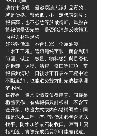
裝修市場裡，最容易讓人誤判品質的，
就是價格。報價低，不一定代表划算；
報價高，也不必然等於做得細。重點在
於報價是否完整，是否能清楚反映施工
內容與材料規格。
好的報價單，不會只寫「全屋油漆」、
「木工工程」這類籠統字眼，而會列明
範圍、做法、數量、物料級別與是否包
含拆卸、保護、清運、修口等細項。當
報價夠清晰，日後才不容易在工程中途
不斷追加，也能避免雙方對完成標準理
解不同。
這裡有一個常見情況值得留意。同樣是
櫃體製作，有些報價只計板材，不含五
金升級、收邊方式或內部結構調整；同
樣是泥水工程，有些報價未必包含基底
找平、防水加強或石材收口。表面上價
格相近，實際完成品質卻可能差很遠。