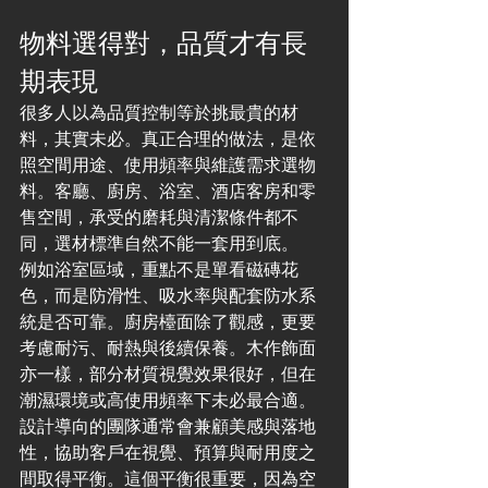
物料選得對，品質才有長
期表現
很多人以為品質控制等於挑最貴的材
料，其實未必。真正合理的做法，是依
照空間用途、使用頻率與維護需求選物
料。客廳、廚房、浴室、酒店客房和零
售空間，承受的磨耗與清潔條件都不
同，選材標準自然不能一套用到底。
例如浴室區域，重點不是單看磁磚花
色，而是防滑性、吸水率與配套防水系
統是否可靠。廚房檯面除了觀感，更要
考慮耐污、耐熱與後續保養。木作飾面
亦一樣，部分材質視覺效果很好，但在
潮濕環境或高使用頻率下未必最合適。
設計導向的團隊通常會兼顧美感與落地
性，協助客戶在視覺、預算與耐用度之
間取得平衡。這個平衡很重要，因為空