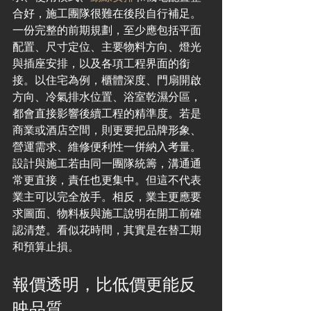
合好，施工團隊很難在後段自行補足。
一份完整的前期規劃，至少應包括平面
配置、尺寸定位、主要物料方向、燈光
與插座安排，以及各項工程界面的銜
接。以住宅為例，櫃體深度、門扇開啟
方向、冷氣排水位置、浴室乾濕分區，
都會直接影響後續工程的精準度。若是
商業或酒店空間，則更要把品牌形象、
營運需求、維修便利性一併納入考量。
設計與施工若由同一團隊統籌，溝通通
常更直接，責任也更集中。但這不代表
業主可以完全放手。相反，業主更應要
求圖面、物料板與施工說明在開工前確
認清楚。看似花時間，其實是在替工期
和預算止損。
報價透明，比低價更能反
映品質