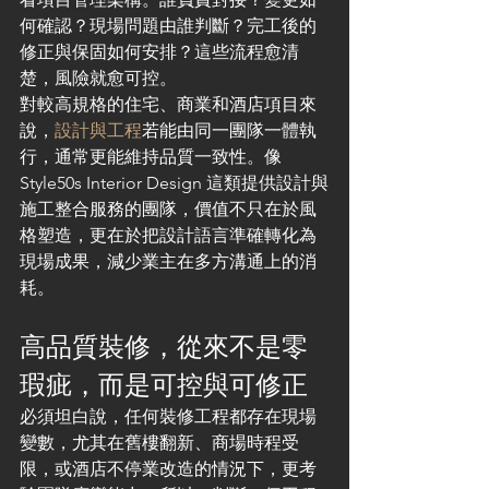
何確認？現場問題由誰判斷？完工後的
修正與保固如何安排？這些流程愈清
楚，風險就愈可控。
對較高規格的住宅、商業和酒店項目來
說，
設計與工程
若能由同一團隊一體執
行，通常更能維持品質一致性。像 
Style50s Interior Design 這類提供設計與
施工整合服務的團隊，價值不只在於風
格塑造，更在於把設計語言準確轉化為
現場成果，減少業主在多方溝通上的消
耗。
高品質裝修，從來不是零
瑕疵，而是可控與可修正
必須坦白說，任何裝修工程都存在現場
變數，尤其在舊樓翻新、商場時程受
限，或酒店不停業改造的情況下，更考