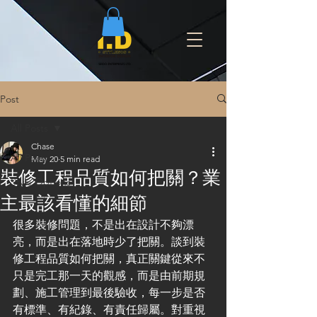
Post
All Posts
Chase
All Posts
May 20
5 min read
裝修工程品質如何把關？業
Style Options
主最該看懂的細節
很多裝修問題，不是出在設計不夠漂
亮，而是出在落地時少了把關。談到裝
修工程品質如何把關，真正關鍵從來不
只是完工那一天的觀感，而是由前期規
劃、施工管理到最後驗收，每一步是否
有標準、有紀錄、有責任歸屬。對重視