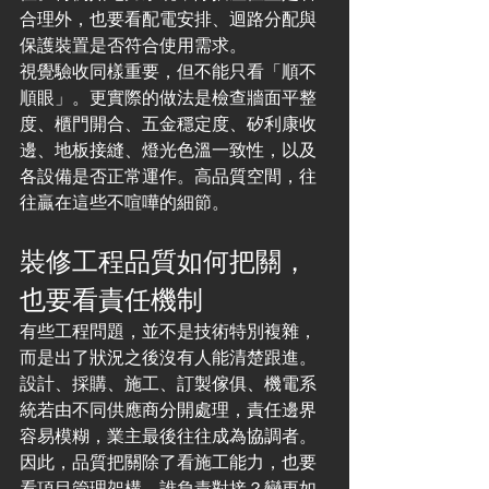
合理外，也要看配電安排、迴路分配與
保護裝置是否符合使用需求。
視覺驗收同樣重要，但不能只看「順不
順眼」。更實際的做法是檢查牆面平整
度、櫃門開合、五金穩定度、矽利康收
邊、地板接縫、燈光色溫一致性，以及
各設備是否正常運作。高品質空間，往
往贏在這些不喧嘩的細節。
裝修工程品質如何把關，
也要看責任機制
有些工程問題，並不是技術特別複雜，
而是出了狀況之後沒有人能清楚跟進。
設計、採購、施工、訂製傢俱、機電系
統若由不同供應商分開處理，責任邊界
容易模糊，業主最後往往成為協調者。
因此，品質把關除了看施工能力，也要
看項目管理架構。誰負責對接？變更如