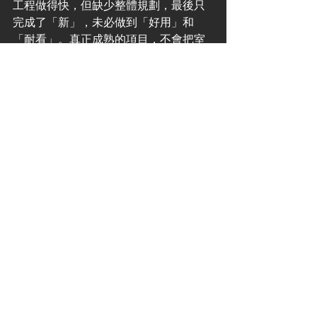
工程做得快，但缺少整體規劃，最後只
完成了「新」，未必做到「好用」和
「耐看」。真正成熟的項目，不會把室
內設計和裝修當成二選一，而是看兩者
如何配合。
如果你的需求只是局部翻新，直接裝修
可以更有效率。如果你追求的是一個更
貼合生活、品牌或營運目標的空間，設
計通常是值得先做的一步。兩者沒有高
低之分，只有適不適合當前項目。
空間改造從來不是單純把材料換新，而
是把日常體驗重新整理。當你先想清楚
自己要的是甚麼，再決定由設計開始、
由裝修入手，還是交由一體化團隊統
籌，整個項目會順得多，成果也更接近
你真正想要的樣子。