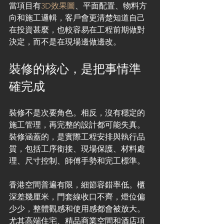
當項目有
3D效果圖
、平面配置、物料方
向和施工邏輯，客戶會更清楚知道自己
在投資甚麼，也較容易在工程前期做對
決定，而不是在現場邊做邊改。
裝修的核心，是把事情準
確完成
裝修不是次要角色。相反，沒有穩定的
施工管理，再完整的設計都可能失真。
裝修涵蓋的，是實際工程安排與執行品
質，包括工序銜接、現場保護、材料處
理、尺寸控制、師傅手勢和完工標準。
香港空間普遍有限，細節容錯率低。櫃
深差幾厘米，門套線收口不齊，燈位偏
少少，整體觀感和使用感都會被放大。
尤其高端住宅、精品商業空間和酒店項