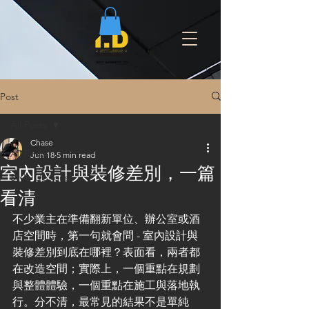
Post
All Posts
Chase
All Posts
Jun 18
5 min read
室內設計與裝修差別，一篇
Style Options
看清
不少業主在準備翻新單位、辦公室或酒
店空間時，第一句就會問 - 室內設計與
裝修差別到底在哪裡？表面看，兩者都
在改造空間；實際上，一個重點在規劃
與整體體驗，一個重點在施工與落地執
行。分不清，最常見的結果不是單純