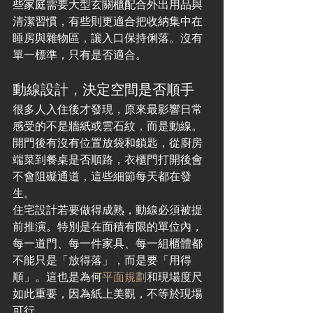
些家庭需要大型玄關櫃配合外出用品與
清潔習慣，有些則更適合把收納集中在
睡房與雜物區，讓入口保持俐落。沒有
單一標準，只有是否適合。
動線設計，決定空間是否順手
很多人入住後才發現，原來最影響日常
感受的不是牆紙或雲石紋，而是動線。
開門後有沒有位置放袋和鎖匙，從廚房
端菜到餐桌是否順路，衣櫃門打開後會
不會阻礙通道，這些細節每天都在發
生。
住宅設計若要做得成熟，動線必須被提
前推演。特別是在面積有限的單位內，
每一道門、每一件家具、每一組櫃體都
不能只是「放得落」，而是要「用得
順」。這也是為何
平面規劃
和現場度尺
如此重要，因為紙上美觀，不等於現場
可行。