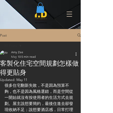
Post
All Posts
Amy Zee
All Posts
May 10
5 min read
客製化住宅空間規劃怎樣做
Style Options
得更貼身
Updated:
May 11
很多住宅翻新失敗，不是因為預算不
夠，也不是因為風格選錯，而是空間從
一開始就沒有按使用者的生活方式去規
劃。屋主說想要簡約，最後住進去卻發
現收納不足；說想要酒店感，日常打理