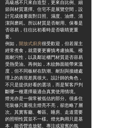
高級感不只來自造型，更來自比例、細
節與材質選擇。住宅不是展覽空間，設
計完成後要面對日照、濕度、油煙、清
潔與磨耗。所以材質是否耐用、保養是
否容易，往往比初看時是否吸睛更重
要。
例如，
開放式廚房
很受歡迎，但若屋主
經常煮食，就需要更審慎考慮抽風、檯
面耐污性，以及鄰近櫃門材質是否容易
受熱受油。再例如，木紋飾面能帶來溫
度，但不同板材在防潮、耐刮與接縫處
理上的表現差異很大。設計師的角色，
不只是提供好看的選項，而是幫客戶判
斷哪一種選擇最適合真實使用情境。
燈光亦是一個常被低估的部分。很多住
宅裝修只重視主燈亮不亮，卻忽略了層
次。其實客廳、餐區、睡房、走道需要
的照明性質並不一樣。燈光夠用只是基
本，能否營造放鬆、專注或迎賓的氛