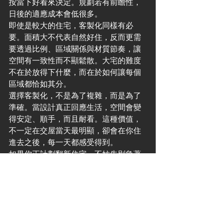
按當下好看來決定。規劃若有前瞻性，
日後的適應成本會低很多。
即使是較大的住宅，客製化同樣有必
要。面積大不代表自然好住，反而更需
要透過比例、區域關係與材質節奏，讓
空間有一致性而不顯鬆散。大宅的難度
不在於放得下什麼，而在於如何讓每個
區域都恰如其分。
選擇客製化，不是為了複雜，而是為了
準確。當設計真正回應生活，空間會變
得安定、順手，而且耐看。這種價值，
不一定在交屋當天最明顯，卻會在你住
進去之後，每一天都感受得到。
如果你正計劃翻新住宅，不妨先別急著
定風格或抄參考圖，先問自己一句 - 未
來幾年，你希望這個家怎樣配合你的生
活。答案愈清晰，空間就愈能成為你的
延伸，而不只是漂亮的背景。