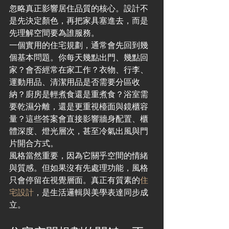
忽略真正影響居住品質的核心。設計不
是先決定顏色，再把家具塞進去，而是
先理解空間要為誰服務。
一個實用的住宅規劃，通常會先回到幾
個基本問題。你每天幾點出門、幾點回
家？會否經常在家工作？衣物、行李、
運動用品、清潔用品是否需要分區收
納？廚房是輕煮食還是重煮食？浴室需
要乾濕分離，還是更重視檯面與鏡櫃容
量？這些答案會直接影響牆身配置、櫃
體深度、燈光層次，甚至冷氣出風與門
片開合方式。
風格當然重要，因為它關乎空間的情緒
與質感。但如果沒有先處理功能，風格
只會停留在視覺層面。真正有質素的
住
宅設計
，是生活邏輯與美學表達同步成
立。