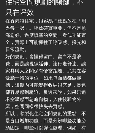
住宅空間規劃的關鍵，不
只在坪效
在香港談住宅，很容易把焦點放在「用
盡每一呎」。坪效確實重要，但不是愈
滿愈好。過度填塞的空間，看似功能齊
全，實際上可能犧牲了呼吸感、採光和
日常流動。
好的規劃，會懂得留白。留白不是浪
費，而是讓視線延伸、讓行走舒適、讓
家具與人之間保有恰當距離。尤其在客
飯廳一體的單位，如果每面牆都做滿
櫃，短期內可能覺得收納很充足，長遠
卻容易感到壓迫。反過來說，如果只追
求空曠感而忽略儲物，入住後雜物外
露，空間同樣很快失去質感。
所以，客製化住宅空間規劃的重點，不
是盲目增加功能，而是分辨哪些功能必
須固定，哪些可以彈性處理。例如，有