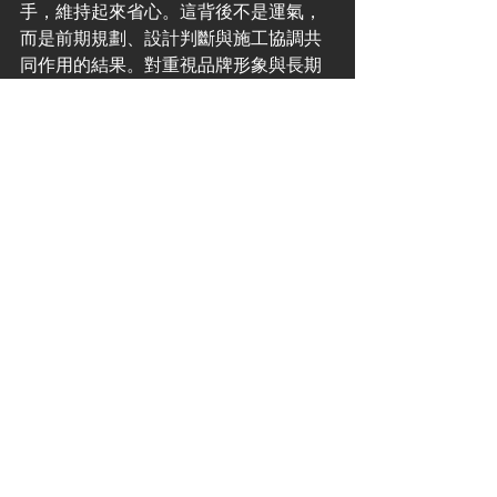
手，維持起來省心。這背後不是運氣，
而是前期規劃、設計判斷與施工協調共
同作用的結果。對重視品牌形象與長期
價值的業主而言，商業空間從來不是一
次性裝修，而是一項會持續影響營運表
現的投資。
如果你正準備展開新項目，不妨先問自
己一個更實際的問題：這個空間除了好
看，還需要替你的業務完成甚麼任務。
當答案夠清楚，設計才會真正變得有價
值。
See All
Recent Posts