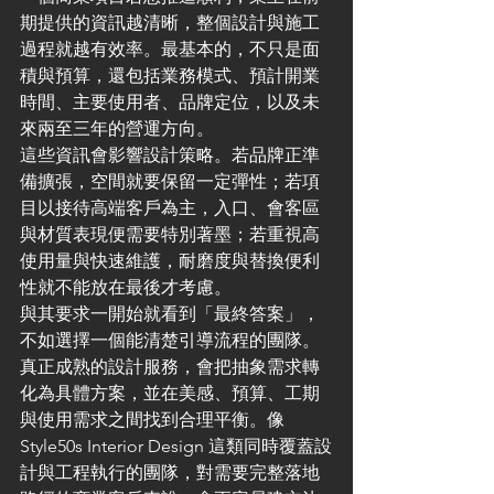
期提供的資訊越清晰，整個設計與施工
過程就越有效率。最基本的，不只是面
積與預算，還包括業務模式、預計開業
時間、主要使用者、品牌定位，以及未
來兩至三年的營運方向。
這些資訊會影響設計策略。若品牌正準
備擴張，空間就要保留一定彈性；若項
目以接待高端客戶為主，入口、會客區
與材質表現便需要特別著墨；若重視高
使用量與快速維護，耐磨度與替換便利
性就不能放在最後才考慮。
與其要求一開始就看到「最終答案」，
不如選擇一個能清楚引導流程的團隊。
真正成熟的設計服務，會把抽象需求轉
化為具體方案，並在美感、預算、工期
與使用需求之間找到合理平衡。像 
Style50s Interior Design 這類同時覆蓋設
計與工程執行的團隊，對需要完整落地