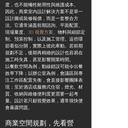
度，也不能犧牲耐用性與維護成本。
因此，商業室內設計解決方案不是單一
設計圖或裝修報價，而是一套整合方
法。它通常涵蓋前期諮詢、平面配置、
現場量度、
3D 視覺方案
、物料與細節定
制、預算控制，以及施工管理。這些環
節看似分開，實際上彼此牽動。若前期
規劃不足，後期再精緻的設計也容易在
施工時失真，甚至影響開業時間。
以餐飲空間為例，動線錯誤可能令出餐
效率下降；以辦公室為例，會議區與專
注工作區配置失衡，會直接影響團隊表
現；至於酒店或服務式住宿，燈光、材
質、收納與維修便利度更需要一起考
量。設計若只顧視覺效果，通常很快便
會暴露問題。
商業空間規劃，先看營