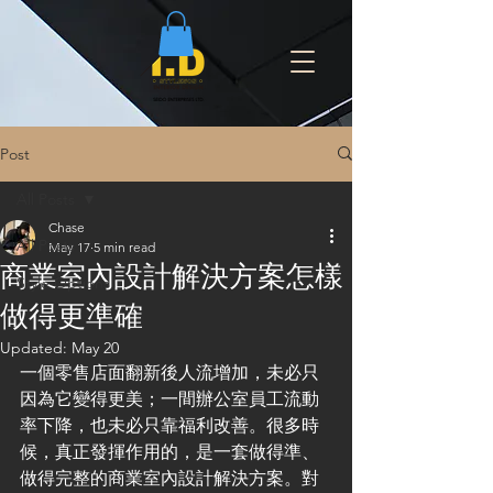
Post
All Posts
Chase
All Posts
May 17
5 min read
商業室內設計解決方案怎樣
Style Options
做得更準確
Updated:
May 20
一個零售店面翻新後人流增加，未必只
因為它變得更美；一間辦公室員工流動
率下降，也未必只靠福利改善。很多時
候，真正發揮作用的，是一套做得準、
做得完整的商業室內設計解決方案。對