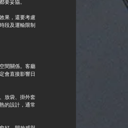
都要妥協。
效果，還要考慮
時段及運輸限制
空間關係。客廳
定會直接影響日
、放袋、掛外套
熟的設計，通常
愈好。開放感與