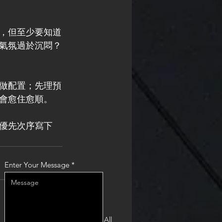
，但至少要知道
氣氛過於沉悶？
做配置；先理預
會愈住愈順。
優先次序寫下
Enter Your Message
See All