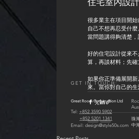
住宅室內設
很多業主在項目開始
自己不想再忍受什麼
當問題講得夠清楚，
好的住宅設計從來不
算，再談材料；先確
如果你正準備展開新
GET IN TOUCH:
來。當你對自己的生
Roo
Great Room Construction Ltd
Aus
Tel:
+852 3590 5902
+852 5201 1341
珠
中海
Email:
design@style50s.com
Recent Posts