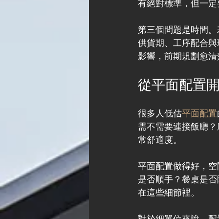
有絕對標準，但一定
第三個問題是時間。
供貨期、工序配合與
影響，前期規劃愈清
從平面配置
很多人低估
平面配置
需不需要連接飯廳？
常舒適度。
平面配置做得好，空
是否順手？餐桌是否
在這些細節裡。
對於細單位來說，配