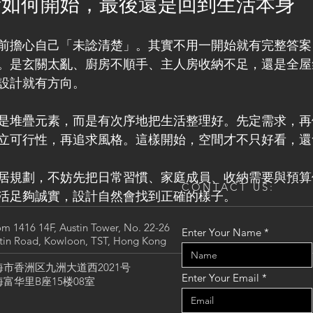
計如何開始，最後還是回到生活本身
前擔心自己「未諗清楚」。其實不用一開始就有完整答案
。是玄關太亂、廚房不順手、主人房收納不足，還是全屋
設計就有方向。
是堆疊元素，而是有次序地把生活整理好。先定需求，再
立可行性，再追求風格。這樣開始，空間才不只好看，還
居規劃，不妨先把日常習慣、家庭成員、收納需要與預算
CONTACT US:
活足夠誠實，設計自然會找到正確的樣子。
m 1416 14F, Austin Tower, No. 22-26
Enter Your Name
tin Road, Kowloon, TST, Hong Kong
海市香洲区九洲大道西2021号
Enter Your Email
富华里B座15楼08室