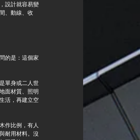
，設計就容易變
間、動線、收
問的是：這個家
是單身或二人世
地面材質、照明
生活，再建立空
木作比例，有人
與耐用材料。沒