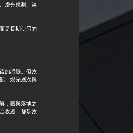
、燈光規劃。第
而是長期使用的
後的感覺。但效
配、燈光層次與
解，圖與落地之
金收邊，都是效